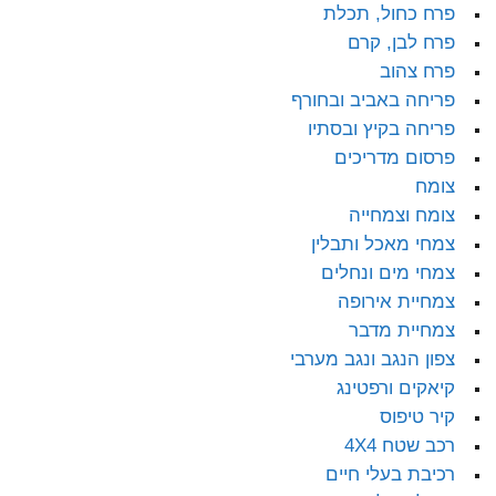
פרח כחול, תכלת
פרח לבן, קרם
פרח צהוב
פריחה באביב ובחורף
פריחה בקיץ ובסתיו
פרסום מדריכים
צומח
צומח וצמחייה
צמחי מאכל ותבלין
צמחי מים ונחלים
צמחיית אירופה
צמחיית מדבר
צפון הנגב ונגב מערבי
קיאקים ורפטינג
קיר טיפוס
רכב שטח 4X4
רכיבת בעלי חיים