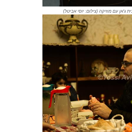
ית ג'אן עם מוזיקה (צילום: יוסי אביטל)