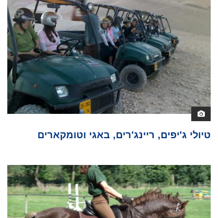
טיולי ג'יפים, ריינג'רים, באגי וטומקארים