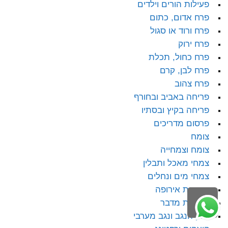
פעילות הורים וילדים
פרח אדום, כתום
פרח ורוד או סגול
פרח ירוק
פרח כחול, תכלת
פרח לבן, קרם
פרח צהוב
פריחה באביב ובחורף
פריחה בקיץ ובסתיו
פרסום מדריכים
צומח
צומח וצמחייה
צמחי מאכל ותבלין
צמחי מים ונחלים
צמחיית אירופה
גלילה
צמחיית מדבר
לראש
צפון הנגב ונגב מערבי
העמוד